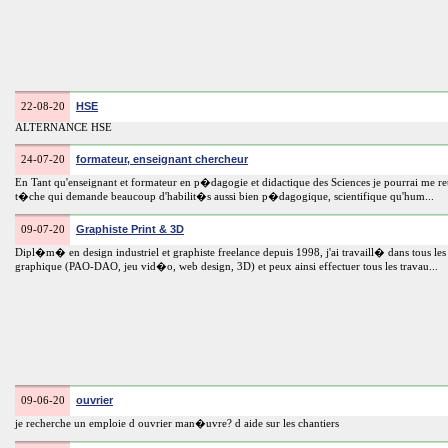
HSE
22-08-20
ALTERNANCE HSE
formateur, enseignant chercheur
24-07-20
En Tant qu'enseignant et formateur en p�dagogie et didactique des Sciences je pourrai me re
t�che qui demande beaucoup d'habilit�s aussi bien p�dagogique, scientifique qu'hum...
Graphiste Print & 3D
09-07-20
Dipl�m� en design industriel et graphiste freelance depuis 1998, j'ai travaill� dans tous le
graphique (PAO-DAO, jeu vid�o, web design, 3D) et peux ainsi effectuer tous les travau...
ouvrier
09-06-20
je recherche un emploie d ouvrier man�uvre? d aide sur les chantiers