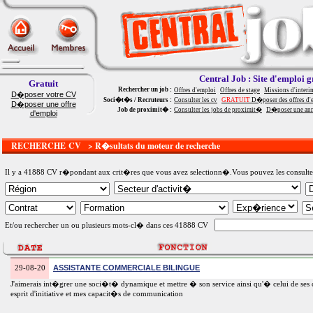
Central Job : Site d'emploi g
Gratuit
Rechercher un job :
Offres d'emploi
Offres de stage
Missions d'interi
D�poser votre CV
Soci�t�s / Recruteurs :
Consulter les cv
GRATUIT
D�poser des offres d'
D�poser une offre
Job de proximit� :
Consulter les jobs de proximit�
D�poser une an
d'emploi
RECHERCHE CV > R�sultats du moteur de recherche
Il y a 41888 CV r�pondant aux crit�res que vous avez selectionn�.Vous pouvez les consulter c
Et/ou rechercher un ou plusieurs mots-cl� dans ces 41888 CV
ASSISTANTE COMMERCIALE BILINGUE
29-08-20
J'aimerais int�grer une soci�t� dynamique et mettre � son service ainsi qu'� celui de ses 
esprit d'initiative et mes capacit�s de communication