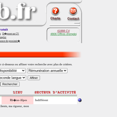
ratuit
41888 CV
m
D�poser un CV
4806 Offres d'emploi
emploi
nonce de proximit�
i-dessous ou affiner votre recherche avec plus de critères.
Rh�ne-Alpes
Indifférent
clients, ma rigueur, mon