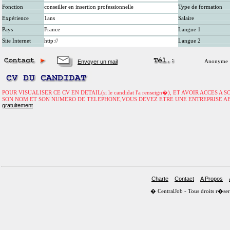
Fonction
conseiller en insertion professionnelle
Type de formation
Expérience
1ans
Salaire
Pays
France
Langue 1
Site Internet
http://
Langue 2
Envoyer un mail
Anonyme
POUR VISUALISER CE CV EN DETAIL(si le candidat l'a renseign�), ET AVOIR ACCES A
SON NOM ET SON NUMERO DE TELEPHONE,VOUS DEVEZ ETRE UNE ENTREPRISE A
gratuitement
Charte
Contact
A Propos
� CentralJob - Tous droits r�s