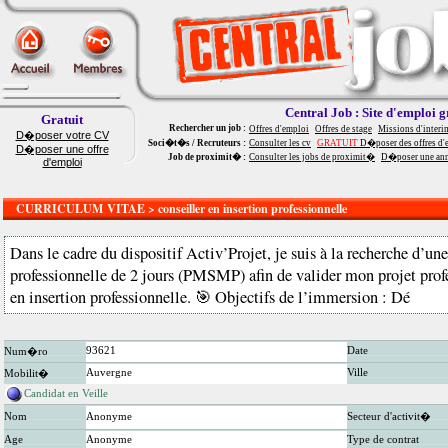
Central Job : Site d'emploi g
Gratuit
Rechercher un job :
Offres d'emploi
Offres de stage
Missions d'interi
D�poser votre CV
Soci�t�s / Recruteurs :
Consulter les cv
GRATUIT
D�poser des offres d'
D�poser une offre
Job de proximit� :
Consulter les jobs de proximit�
D�poser une an
d'emploi
CURRICULUM VITAE > conseiller en insertion professionnelle
Dans le cadre du dispositif Activ’Projet, je suis à la recherche d’u
professionnelle de 2 jours (PMSMP) afin de valider mon projet prof
en insertion professionnelle. 🎯 Objectifs de l’immersion : Dé
93621
Date
Num�ro
Auvergne
Ville
Mobilit�
Candidat en Veille
Nom
Anonyme
Secteur d'activit�
Age
Anonyme
Type de contrat