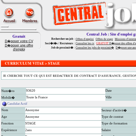
Central Job : Site d'emploi g
Gratuit
Rechercher un job :
Offres d'emploi
Offres de stage
Missions d'interi
D�poser votre CV
Soci�t�s / Recruteurs :
Consulter les cv
GRATUIT
D�poser des offres d'
D�poser une offre
Job de proximit� :
Consulter les jobs de proximit�
D�poser une an
d'emploi
CURRICULUM VITAE > STAGE
JE CHERCHE TOUT CE QUI EST REDACTRICE DE CONTRACT D'ASSURANCE, GESTION
93620
Date
Num�ro
Toute la France
Ville
Mobilit�
Candidat Actif
Nom
Anonyme
Secteur d'activit�
Age
Anonyme
Type de contrat
Fonction
STAGE
Type de formation
Expérience
2ans
Salaire