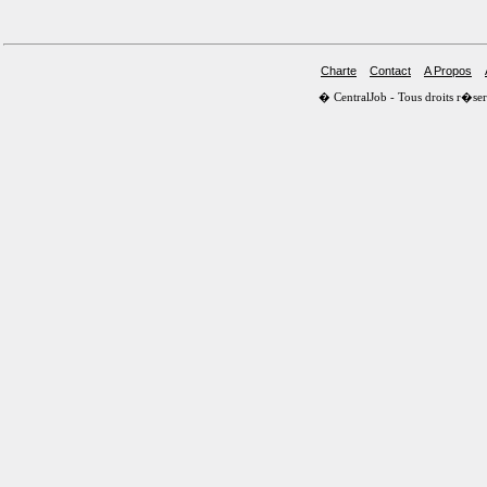
Charte
Contact
A Propos
� CentralJob - Tous droits r�s