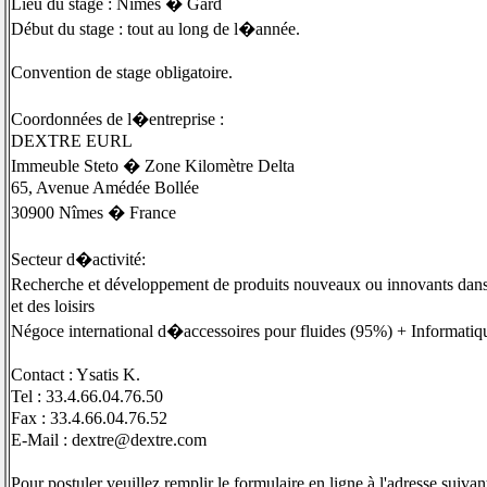
Lieu du stage : Nîmes � Gard
Début du stage : tout au long de l�année.
Convention de stage obligatoire.
Coordonnées de l�entreprise :
DEXTRE EURL
Immeuble Steto � Zone Kilomètre Delta
65, Avenue Amédée Bollée
30900 Nîmes � France
Secteur d�activité:
Recherche et développement de produits nouveaux ou innovants dans 
et des loisirs
Négoce international d�accessoires pour fluides (95%) + Informatiq
Contact : Ysatis K.
Tel : 33.4.66.04.76.50
Fax : 33.4.66.04.76.52
E-Mail : dextre@dextre.com
Pour postuler veuillez remplir le formulaire en ligne à l'adresse suiv