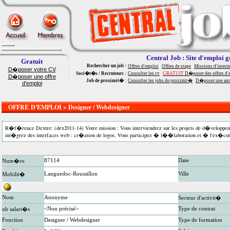
Central Job : Site d'emploi g
Gratuit
Rechercher un job :
Offres d'emploi
Offres de stage
Missions d'interi
D�poser votre CV
Soci�t�s / Recruteurs :
Consulter les cv
GRATUIT
D�poser des offres d'
D�poser une offre
Job de proximit� :
Consulter les jobs de proximit�
D�poser une an
d'emploi
OFFRE D'EMPLOI > Designer / Webdesigner
R�f�rence Dextre: (dex2011-14) Votre mission : Vous interviendrez sur les projets de d�veloppeme
int�grez des interfaces web : cr�ation de logos. Vous participez � l��laboration et � l'ex�cutio
87114
Date
Num�ro
Languedoc-Roussillon
Ville
Mobilit�
Nom
Anonyme
Secteur d'activit�
<Non précisé>
Type de contrat
nb salari�s
Fonction
Designer / Webdesigner
Type de formation