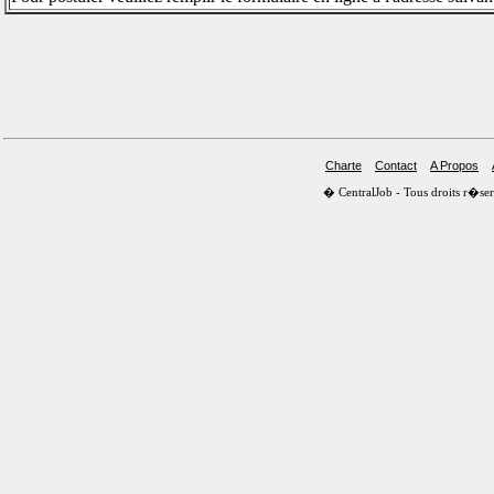
Charte
Contact
A Propos
� CentralJob - Tous droits r�s